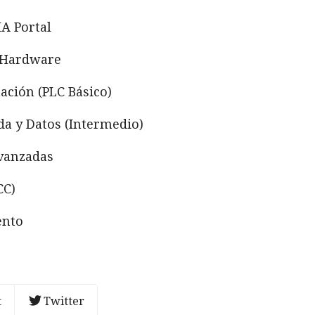
IA Portal
y Hardware
ción (PLC Básico)
da y Datos (Intermedio)
Avanzadas
CC)
ento
t
Twitter