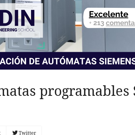
matas programables
t
Twitter