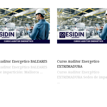
uditor Energetico BALEARES
Curso Auditor Energetico
EXTREMADURA
uditor Energético BALEARES
e impartición: Mallorca ...
Curso Auditor Energético
EXTREMADURA Sedes de impartición:
...