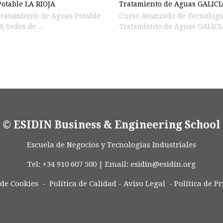
otable LA RIOJA
Tratamiento de Aguas GALICI
ratamiento de Aguas Potable
Curso Avanzado de Tecnologías de
LA RIOJA Sedes de ...
Tratamiento de Aguas GALICIA
© ESIDIN Business & Engineering School
Escuela de Negocios y Tecnologías Industriales
Tel: +34 910 607 500 | Email:
esidin@esidin.org
 de Cookies -
Política de Calidad
-
Aviso Legal
-
Política de P