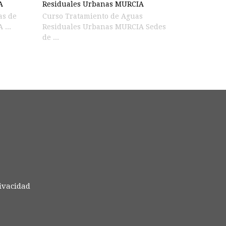
A
Residuales Urbanas MURCIA
Curso Tratamiento de Aguas
 ...
Residuales Urbanas MURCIA Sedes
de ...
rivacidad