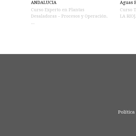
ANDALUCIA
Aguas P
Curso Experto en Plantas
Curso T
Desaladoras – Procesos y Operación.
...
Política