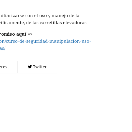
miliarizarse con el uso y manejo de la
íficamente, de las carretillas elevadoras
romiso aquí =>
cion/curso-de-seguridad-manipulacion-uso-
as/
erest
Twitter