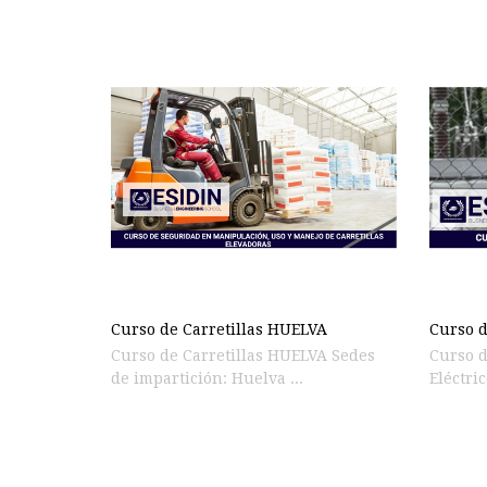
Curso de Carretillas HUELVA
Curso d
Curso de Carretillas HUELVA Sedes
Curso d
de impartición: Huelva ...
Eléctri