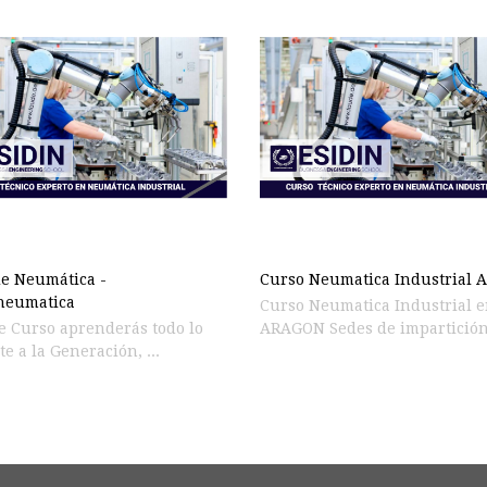
e Neumática -
Curso Neumatica Industrial
neumatica
Curso Neumatica Industrial 
e Curso aprenderás todo lo
ARAGON Sedes de impartición
e a la Generación, ...