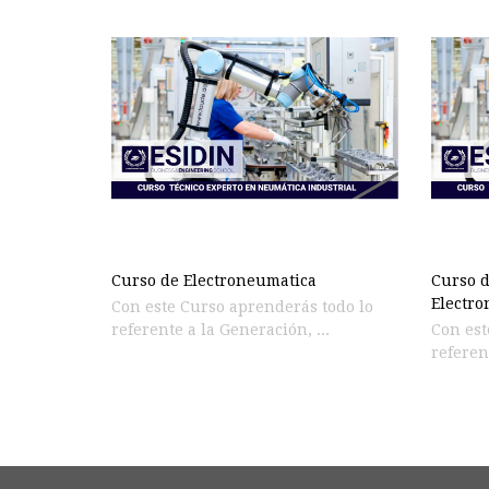
Curso de Electroneumatica
Curso d
Electro
Con este Curso aprenderás todo lo
referente a la Generación, ...
Con est
referent