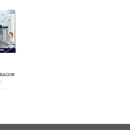
 ARAGON
en
: ...