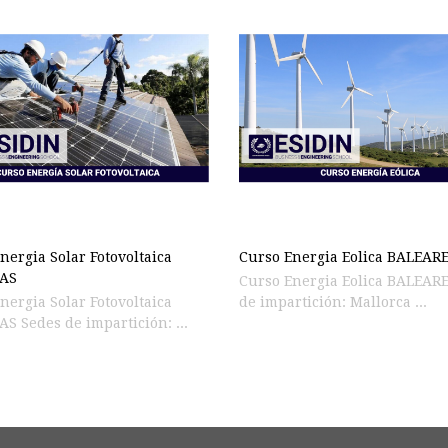
nergia Solar Fotovoltaica
Curso Energia Eolica BALEAR
AS
Curso Energia Eolica BALEAR
nergia Solar Fotovoltaica
de impartición: Mallorca ...
S Sedes de impartición: ...