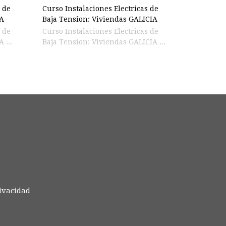
s de
Curso Instalaciones Electricas de
TA
Baja Tension: Viviendas GALICIA
s de
Curso Instalaciones Electricas de
 ...
Baja Tension: Viviendas GALICIA ...
rivacidad