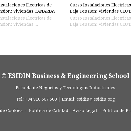
nstalaciones Electricas de
Curso Instalaciones Electrica
nsion: Viviendas CANARIAS
Baja Tension: Viviendas CEU
nstalaciones Electricas de
Curso Instalaciones Electrica
nsion: Viviendas ...
Baja Tension: Viviendas CEUTA
© ESIDIN Business & Engineering School
Escuela de Negocios y Tecnologías Industriales
Tel: +34 910 607 500 | Email:
esidin@esidin.org
 de Cookies -
Política de Calidad
-
Aviso Legal
-
Política de P