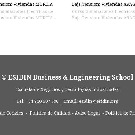
nsion: Viviendas MURCIA
Baja Tension: Viviendas ARA
nstalaciones Electricas de
Curso Instalaciones Electrica
nsion: Viviendas MURCIA ...
Baja Tension: Viv
© ESIDIN Business & Engineering School
Escuela de Negocios y Tecnologías Industriales
Tel: +34 910 607 500 | Email:
esidin@esidin.org
 de Cookies -
Política de Calidad
-
Aviso Legal
-
Política de P