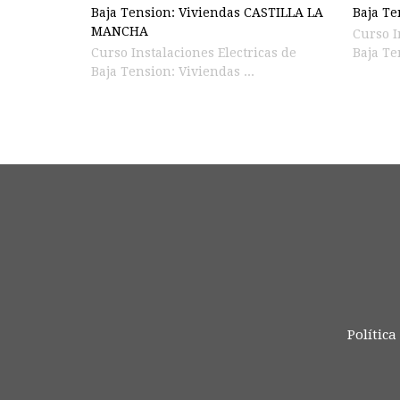
Baja Tension: Viviendas CASTILLA LA
Baja Te
MANCHA
Curso I
Curso Instalaciones Electricas de
Baja Te
Baja Tension: Viviendas ...
Política