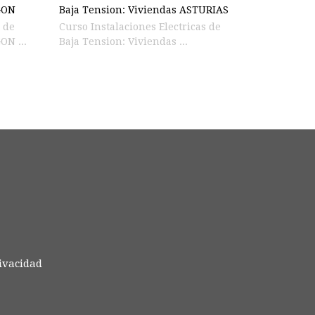
GON
Baja Tension: Viviendas ASTURIAS
s de
Curso Instalaciones Electricas de
iendas ARAGON ...
Baja Tension: Viviendas ...
rivacidad