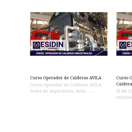
Curso Operador de Calderas AVILA
Curso O
Caldera
Curso Operador de Calderas AVILA
Sedes de impartición: Avila - ...
El RD 2
establec