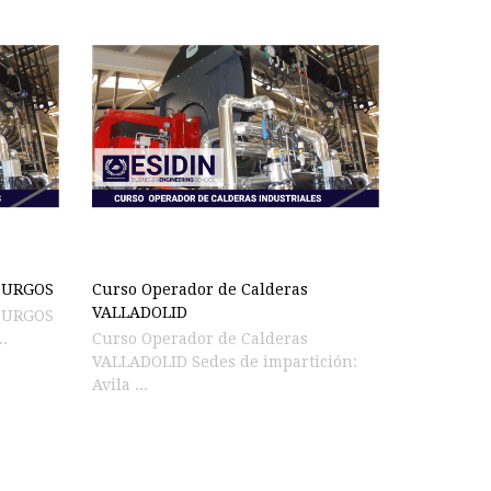
 BURGOS
Curso Operador de Calderas
VALLADOLID
 BURGOS
..
Curso Operador de Calderas
VALLADOLID Sedes de impartición:
Avila ...