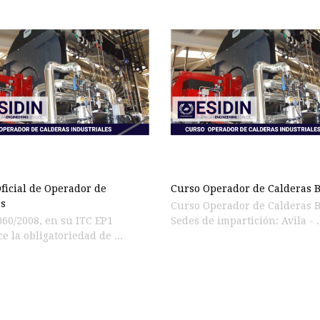
ficial de Operador de
Curso Operador de Calderas
s
Curso Operador de Calderas
060/2008, en su ITC EP1
Sedes de impartición: Avila - .
e la obligatoriedad de ...