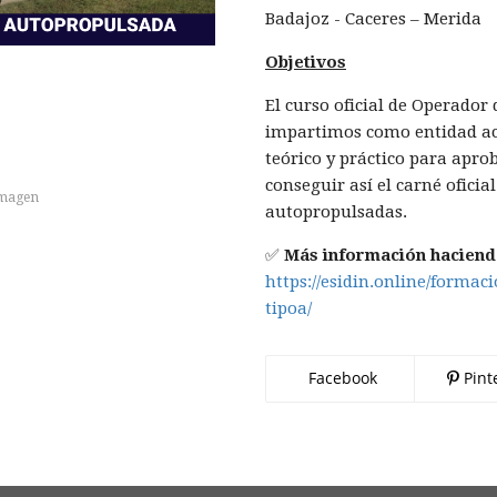
Badajoz - Caceres – Merida
Objetivos
El curso oficial de Operado
impartimos como entidad acr
teórico y práctico para apro
conseguir así el carné ofici
imagen
autopropulsadas.
✅
Más información haciendo
https://esidin.online/forma
tipoa/
Facebook
Pint