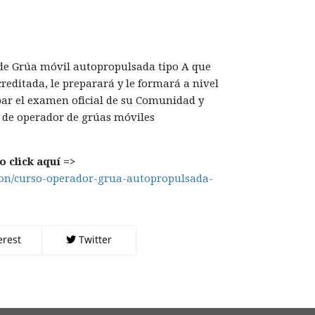
r de Grúa móvil autopropulsada tipo A que
editada, le preparará y le formará a nivel
bar el examen oficial de su Comunidad y
al de operador de grúas móviles
 click aquí =>
cion/curso-operador-grua-autopropulsada-
erest
Twitter