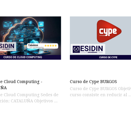
e Cloud Computing -
Curso de Cype BURGOS
UÑA
Curso de Cype BURGOS Objetiv
de Cloud Computing Sedes de
curso consiste en reducir al ..
ción: CATALUÑA Objetivos ...