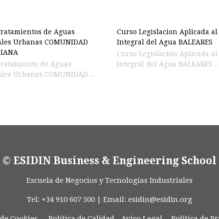
ratamientos de Aguas
Curso Legislacion Aplicada al
ales Urbanas COMUNIDAD
Integral del Agua BALEARES
CIANA
Curso Legislación Aplicada al Ciclo
Tratamiento de Aguas
Integral del Agua BALEARES ..
ales Urbanas COMUNIDAD ...
© ESIDIN Business & Engineering School
Escuela de Negocios y Tecnologías Industriales
Tel: +34 910 607 500 | Email:
esidin@esidin.org
 de Cookies -
Política de Calidad
-
Aviso Legal
-
Política de P