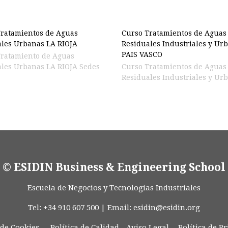
ratamientos de Aguas
Curso Tratamientos de Aguas
les Urbanas LA RIOJA
Residuales Industriales y Ur
PAIS VASCO
Tratamiento de Aguas
les Urbanas LA RIOJA Sedes
Curso Tratamientos de Aguas
Residuales Industriales y Urb
© ESIDIN Business & Engineering School
Escuela de Negocios y Tecnologías Industriales
Tel: +34 910 607 500 | Email:
esidin@esidin.org
 de Cookies -
Política de Calidad
-
Aviso Legal
-
Política de P