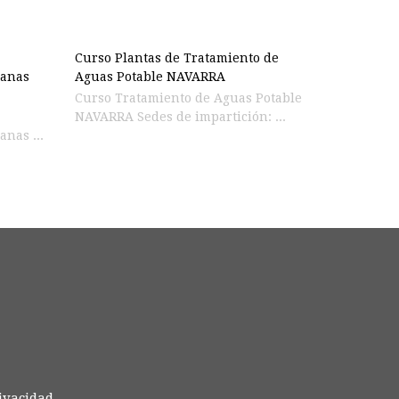
Curso Plantas de Tratamiento de
banas
Aguas Potable NAVARRA
Curso Tratamiento de Aguas Potable
NAVARRA Sedes de impartición: ...
anas ...
rivacidad